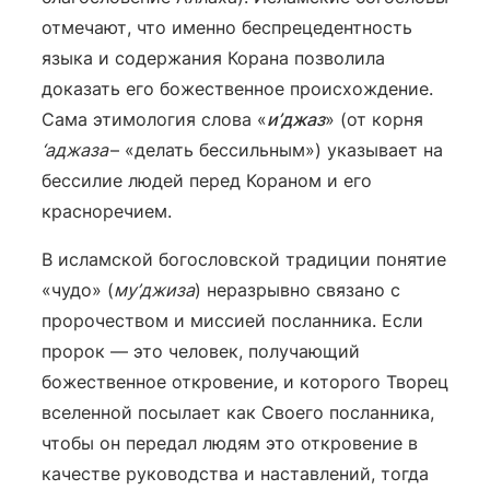
отмечают, что именно беспрецедентность
языка и содержания Корана позволила
доказать его божественное происхождение.
Сама этимология слова «
и’джаз
» (от корня
‘аджаза
– «делать бессильным») указывает на
бессилие людей перед Кораном и его
красноречием.
В исламской богословской традиции понятие
«чудо» (
му’джиза
) неразрывно связано с
пророчеством и миссией посланника. Если
пророк — это человек, получающий
божественное откровение, и которого Творец
вселенной посылает как Своего посланника,
чтобы он передал людям это откровение в
качестве руководства и наставлений, тогда