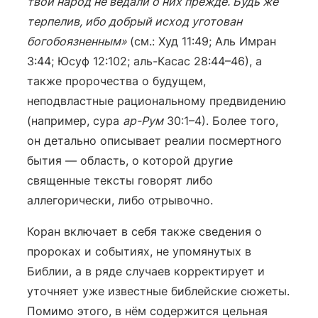
твой народ не ведали о них прежде. Будь же
терпелив, ибо добрый исход уготован
богобоязненным»
(см.: Худ 11:49; Аль Имран
3:44; Юсуф 12:102; аль-Касас 28:44–46), а
также пророчества о будущем,
неподвластные рациональному предвидению
(например, сура
ар-Рум
30:1–4). Более того,
он детально описывает реалии посмертного
бытия — область, о которой другие
священные тексты говорят либо
аллегорически, либо отрывочно.
Коран включает в себя также сведения о
пророках и событиях, не упомянутых в
Библии, а в ряде случаев корректирует и
уточняет уже известные библейские сюжеты.
Помимо этого, в нём содержится цельная