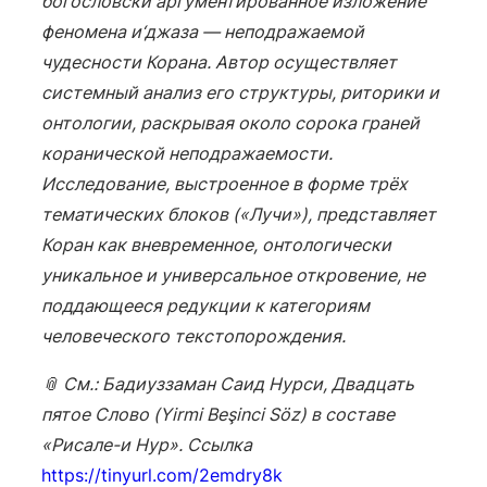
богословски аргументированное изложение
феномена и‘джаза — неподражаемой
чудесности Корана. Автор осуществляет
системный анализ его структуры, риторики и
онтологии, раскрывая около сорока граней
коранической неподражаемости.
Исследование, выстроенное в форме трёх
тематических блоков («Лучи»), представляет
Коран как вневременное, онтологически
уникальное и универсальное откровение, не
поддающееся редукции к категориям
человеческого текстопорождения.
📎 См.: Бадиуззаман Саид Нурси, Двадцать
пятое Слово (Yirmi Beşinci Söz) в составе
«Рисале-и Нур». Ссылка
https://tinyurl.com/2emdry8k