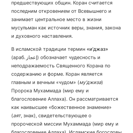
предшествующих общин. Коран считается
последним откровением от Всевышнего и
занимает центральное место в жизни
мусульман как источник веры, знания, закона
и духовного наставления.
В исламской традиции термин
«и’джаз»
(араб. إعجاز) обозначает чудесность и
неподражаемость Священного Корана по
содержанию и форме. Коран является
главным и вечным «чудом» (
му’джиза
)
Пророка Мухаммада (мир ему и
благословение Аллаха). Он рассматривается
как наивысшее «божественное знамение»
(
аят
, знак), свидетельствующее о
пророческой миссии Мухаммада (мир ему и
благословение Аллаха). Исламские богословы