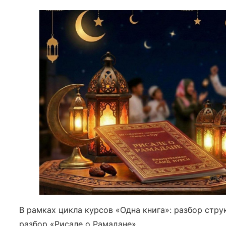
В рамках цикла курсов «Одна книга»: разбор стр
разбор «Рисале о Рамадане»