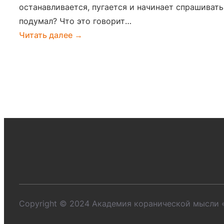
останавливается, пугается и начинает спрашивать
подумал? Что это говорит…
:
Читать далее →
Когда
мысль
пугает:
мнительность,
навязчивые
сомнения
и
духовная
трезвость
Copyright © 2024 Академия коранической мысли 