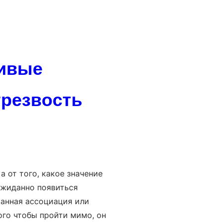
чивые
трезвость
а от того, какое значение
ожиданно появиться
ранная ассоциация или
ого чтобы пройти мимо, он