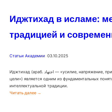
Иджтихад в исламе: м
традицией и совреме
Статьи Академии
•
03.10.2025
Иджтихад (араб. اجتهاد — «усилие, напряжение, прилагаемое ради достижения
цели») является одним из фундаментальных поня
интеллектуальной традиции.
:
Читать далее →
Иджтихад
в