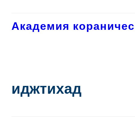
Академия кораничес
иджтихад