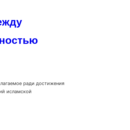
ежду
нностью
тий исламской