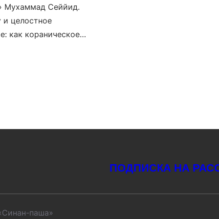
» Мухаммад Сеййид.
у и целостное
е: как кораническое…
ПОДПИСКА НА РАС
«Синан-паша»