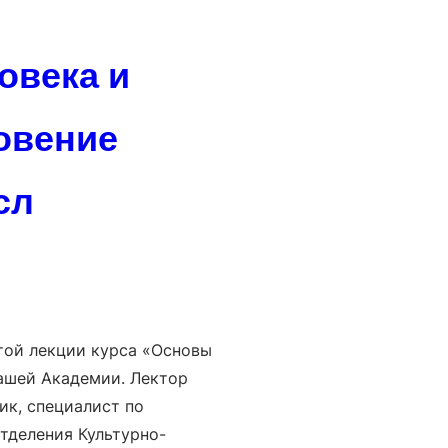
овека и
ровение
сл
той лекции курса «Основы
нашей Академии. Лектор
ик, специалист по
тделения Культурно-