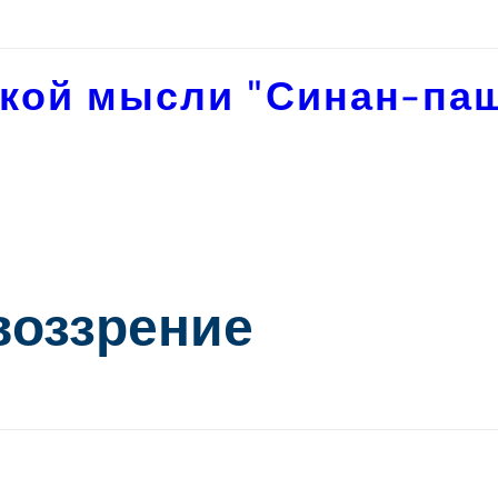
кой мысли "Синан-па
воззрение