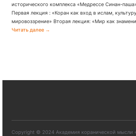
исторического комплекса «Медрессе Синан-паша
Первая лекция : «Коран как вход в ислам, культур
мировоззрение» Вторая лекция: «Мир как знамени
:
Читать далее →
Большие
вопросы
человека
и
ответ
Корана:
как
откровение
возвращает
миру
смысл
Copyright © 2024 Академия коранической мысли 