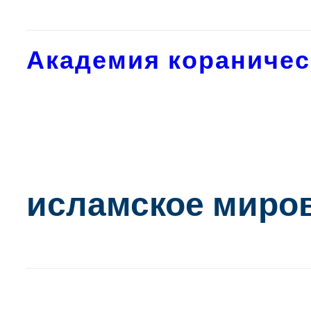
Академия кораничес
исламское миро