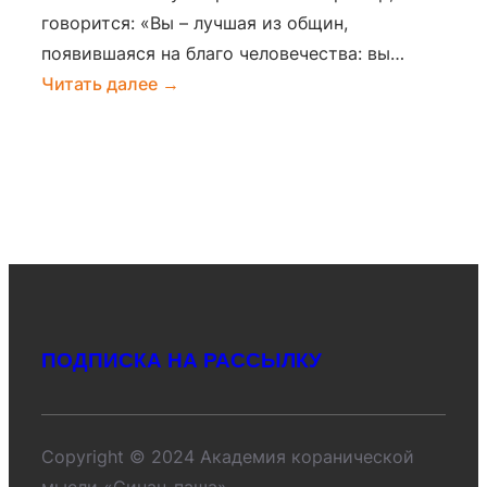
говорится: «Вы – лучшая из общин,
появившаяся на благо человечества: вы…
:
Читать далее →
Исламская
умма
—
от
появления
до
наших
дней
ПОДПИСКА НА РАССЫЛКУ
Copyright © 2024 Академия коранической