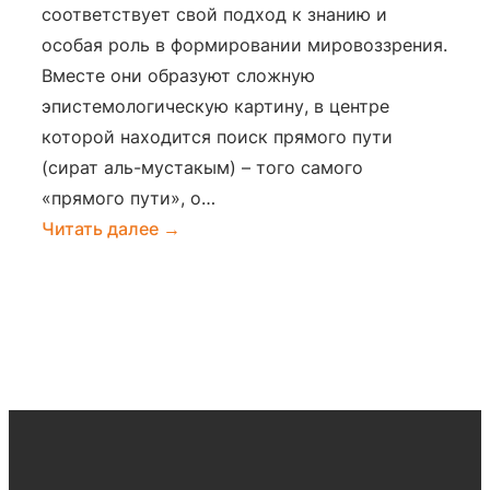
соответствует свой подход к знанию и
особая роль в формировании мировоззрения.
Вместе они образуют сложную
эпистемологическую картину, в центре
которой находится поиск прямого пути
(сират аль-мустакым) – того самого
«прямого пути», о…
:
Читать далее →
Три
пути
познания
в
исламской
мысли
—
путь