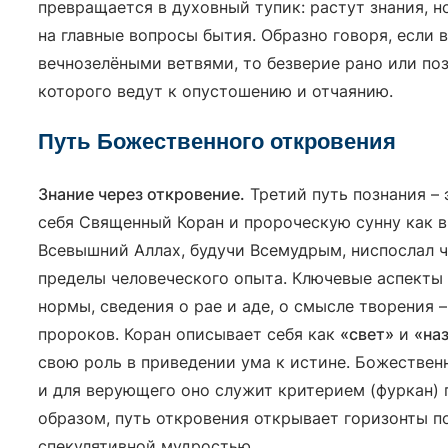
превращается в духовный тупик: растут знания, н
на главные вопросы бытия. Образно говоря, если 
вечнозелёными ветвями, то безверие рано или по
которого ведут к опустошению и отчаянию.
Путь Божественного откровения
Знание через откровение.
Третий путь познания –
себя Священный Коран и пророческую сунну как в
Всевышний Аллах, будучи Всемудрым, ниспослал ч
пределы человеческого опыта. Ключевые аспекты в
нормы, сведения о рае и аде, о смысле творения 
пророков. Коран описывает себя как
«свет»
и
«на
свою роль в приведении ума к истине. Божествен
и для верующего оно служит критерием (фуркан) 
образом, путь откровения открывает горизонты 
спекулятивной мудростью.