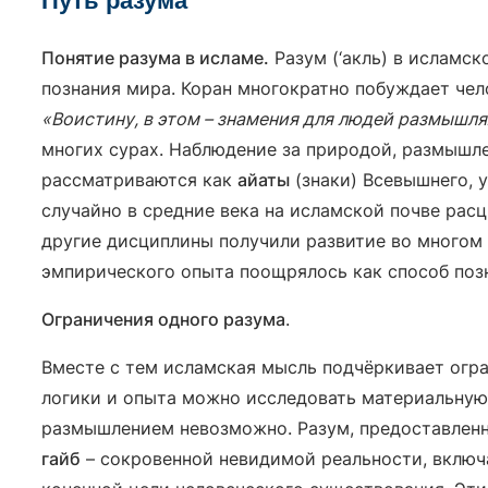
Путь разума
Понятие разума в исламе.
Разум (‘акль) в исламс
познания мира. Коран многократно побуждает чел
«Воистину, в этом – знамения для людей размыш
многих сурах. Наблюдение за природой, размышле
рассматриваются как
айаты
(знаки) Всевышнего, 
случайно в средние века на исламской почве расц
другие дисциплины получили развитие во многом 
эмпирического опыта поощрялось как способ поз
Ограничения одного разума
.
Вместе с тем исламская мысль подчёркивает огр
логики и опыта можно исследовать материальную
размышлением невозможно. Разум, предоставленн
гайб
– сокровенной невидимой реальности, включа