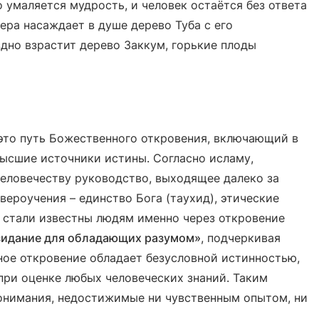
о умаляется мудрость, и человек остаётся без ответа
вера насаждает в душе дерево Туба с его
здно взрастит дерево Заккум, горькие плоды
 это путь Божественного откровения, включающий в
ысшие источники истины. Согласно исламу,
еловечеству руководство, выходящее далеко за
ероучения – единство Бога (таухид), этические
– стали известны людям именно через откровение
зидание для обладающих разумом»
, подчеркивая
ное откровение обладает безусловной истинностью,
при оценке любых человеческих знаний. Таким
понимания, недостижимые ни чувственным опытом, ни