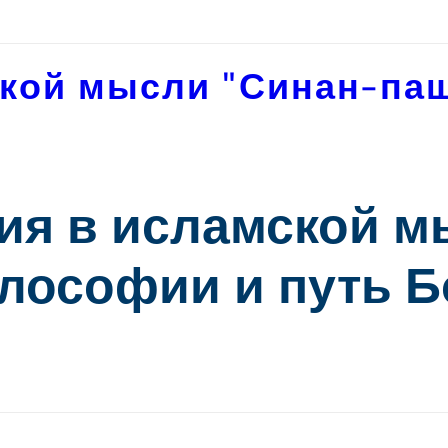
кой мысли "Синан-па
ия в исламской м
илософии и путь 