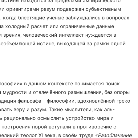
 истины находятся за пределами эмпирического
ими ориентирами разум подвержен субъективным
, когда блестящие учёные заблуждались в вопросах
на холодный расчет или ограниченные данные
и зрения, человеческий интеллект нуждается в
всеобъемлющей истине, выходящей за рамки одной
ософии» в данном контексте понимается поиск
 мудрости и отвлечённого размышления, без опоры
радиция
фальсафа
– философии, вдохновлённой греко-
ать веру и разум. Такие мыслители, как аль-
сь рационально осмыслить устройство мира и
 построения порой вступали в противоречие с
 великий теолог XI века, в своём труде
«Разоблачение