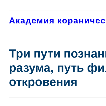
Перейти
к
содержимому
Академия кораничес
Три пути познан
разума, путь ф
откровения