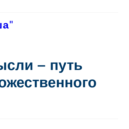
ша"
ысли — путь
Божественного