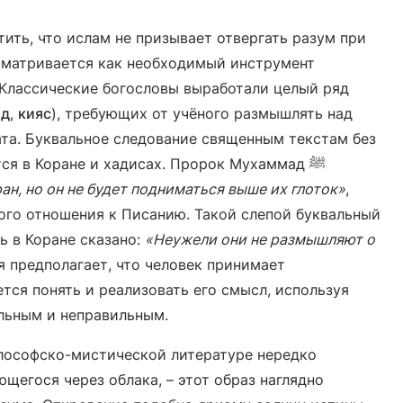
ить, что ислам не призывает отвергать разум при
матривается как необходимый инструмент
 Классические богословы выработали целый ряд
ад
,
кияс
), требующих от учёного размышлять над
ата. Буквальное следование священным текстам без
я в Коране и хадисах. Пророк Мухаммад ﷺ
ан, но он не будет подниматься выше их глоток»
,
ого отношения к Писанию. Такой слепой буквальный
ь в Коране сказано:
«Неужели они не размышляют о
я предполагает, что человек принимает
тся понять и реализовать его смысл, используя
льным и неправильным.
лософско-мистической литературе нередко
щегося через облака, – этот образ наглядно