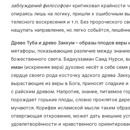
заблуждений философов»
критиковал крайности ч
опираясь лишь на логику, пришли к ошибочным в
телесного воскресения и т.п. Без пророческого с
нащупать направление, но легко собьётся, лишённ
Древо Туба и древо Заккум – образы плодов веры 
метафоры, показывающие различие между знанием
божественного света. Бедиуззаман Саид Нурси, в
иман
(искренняя вера) духовно несёт в себе семя
сердце своего рода косточку адского древа
Закк
вырастающие из веры в Бога, приносят сладкие и
с райским древом. Напротив, знание, питаемое г
порождает горькие плоды, словно проклятое дерев
мучаются. Корифеи исламской мысли таким образ
отвергающая откровение, может дать внешние усп
удовлетворённости и нравственного ориентирова