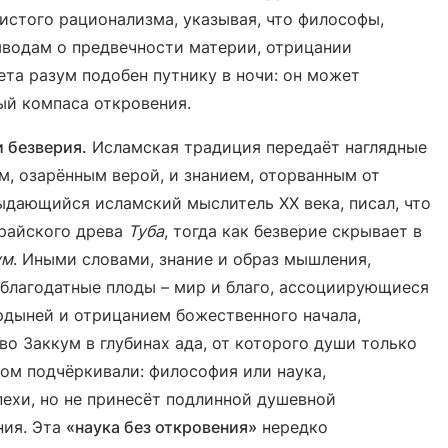
истого рационализма, указывая, что философы,
ыводам о предвечности материи, отрицании
вета разум подобен путнику в ночи: он может
ый компаса откровения.
и безверия.
Исламская традиция передаёт наглядные
, озарённым верой, и знанием, оторванным от
ыдающийся исламский мыслитель XX века, писал, что
 райского древа
Туба
, тогда как безверие скрывает в
ум
. Иными словами, знание и образ мышления,
 благодатные плоды – мир и благо, ассоциирующиеся
ордыней и отрицанием божественного начала,
о Заккум в глубинах ада, от которого души только
ом подчёркивали: философия или наука,
ехи, но не принесёт подлинной душевной
ния. Эта
«наука без откровения»
нередко