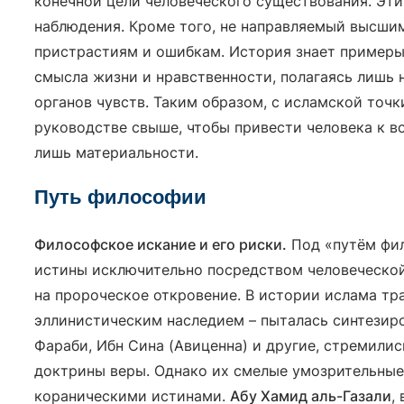
конечной цели человеческого существования. Эти
наблюдения. Кроме того, не направляемый высш
пристрастиям и ошибкам. История знает примеры
смысла жизни и нравственности, полагаясь лишь 
органов чувств. Таким образом, с исламской точк
руководстве свыше, чтобы привести человека к 
лишь материальности.
Путь философии
Философское искание и его риски.
Под «путём фил
истины исключительно посредством человеческой
на пророческое откровение. В истории ислама т
эллинистическим наследием – пыталась синтезиров
Фараби, Ибн Сина (Авиценна) и другие, стремили
доктрины веры. Однако их смелые умозрительные
кораническими истинами.
Абу Хамид аль-Газали
,