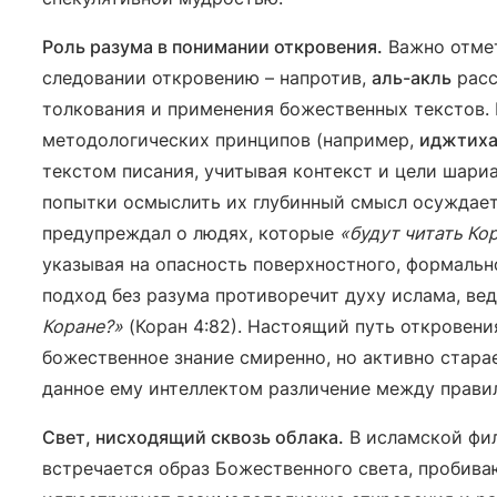
Роль разума в понимании откровения.
Важно отмет
следовании откровению – напротив,
аль-акль
расс
толкования и применения божественных текстов.
методологических принципов (например,
иджтих
текстом писания, учитывая контекст и цели шари
попытки осмыслить их глубинный смысл осуждаетс
предупреждал о людях, которые
«будут читать Кор
указывая на опасность поверхностного, формальн
подход без разума противоречит духу ислама, вед
Коране?»
(Коран 4:82). Настоящий путь откровени
божественное знание смиренно, но активно старае
данное ему интеллектом различение между прави
Свет, нисходящий сквозь облака.
В исламской фи
встречается образ Божественного света, пробиваю