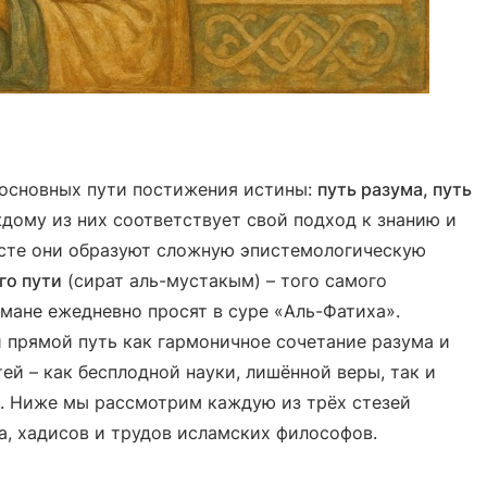
 основных пути постижения истины:
путь разума, путь
дому из них соответствует свой подход к знанию и
есте они образуют сложную эпистемологическую
го пути
(сират аль-мустакым) – того самого
ьмане ежедневно просят в суре «Аль-Фатиха».
прямой путь как гармоничное сочетание разума и
й – как бесплодной науки, лишённой веры, так и
я. Ниже мы рассмотрим каждую из трёх стезей
а, хадисов и трудов исламских философов.