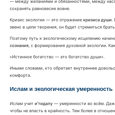
— между желаниями и обязанностями, между насл
сохранять равновесие вовне.
Кризис экологии — это отражение
кризиса души
.
звено в цепи творения, он будет стремиться брат
Поэтому путь к экологическому исцелению начинае
сознания
«Истинное богатство — это богатство души».
Иными словами, кто обретает внутреннее довольс
комфорта.
Ислам и экологическая умеренность
Ислам учит
и’тидалу
— умеренности во всём. Даже