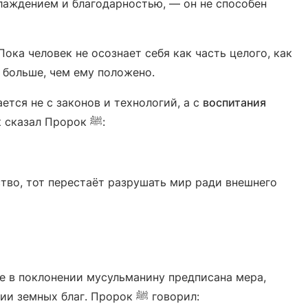
аждением и благодарностью, — он не способен
 Пока человек не осознает себя как часть целого, как
ь больше, чем ему положено.
тся не с законов и технологий, а с
воспитания
, с формирования духовной экологии. Как сказал Пророк ﷺ:
тво, тот перестаёт разрушать мир ради внешнего
 в поклонении мусульманину предписана мера,
чтобы не впасть в крайность. Тем более в отношении земных благ. Пророк ﷺ говорил: