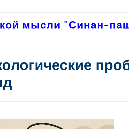
кой мысли "Синан-па
ологические про
яд