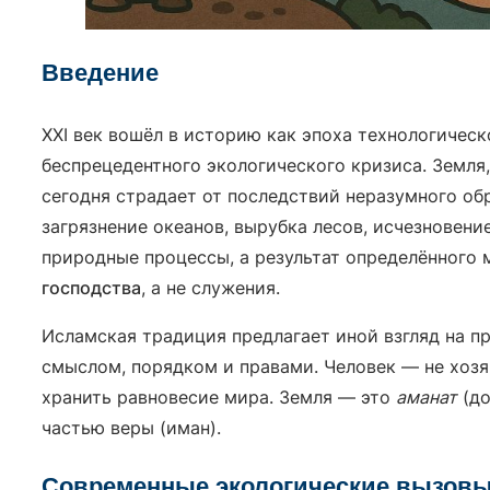
Введение
XXI век вошёл в историю как эпоха технологичес
беспрецедентного экологического кризиса. Земля
сегодня страдает от последствий неразумного об
загрязнение океанов, вырубка лесов, исчезновени
природные процессы, а результат определённого 
господства
, а не служения.
Исламская традиция предлагает иной взгляд на п
смыслом, порядком и правами. Человек — не хозя
хранить равновесие мира. Земля — это
аманат
(до
частью веры (иман).
Современные экологические вызовы 