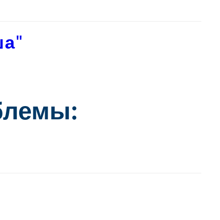
ша"
блемы: