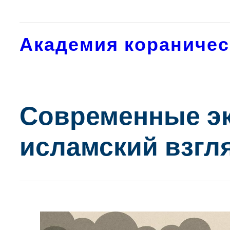
Перейти
к
содержимому
Академия кораничес
Современные эк
исламский взгл