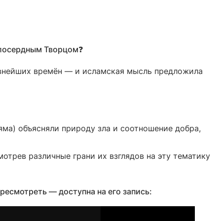
илосердным Творцом❓
евнейших времён — и исламская мысль предложила
яма) объясняли природу зла и соотношение добра,
отрев различные грани их взглядов на эту тематику
ересмотреть — доступна на его запись: