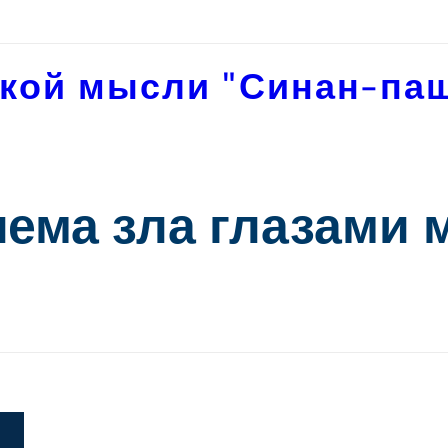
кой мысли "Синан-па
лема зла глазами