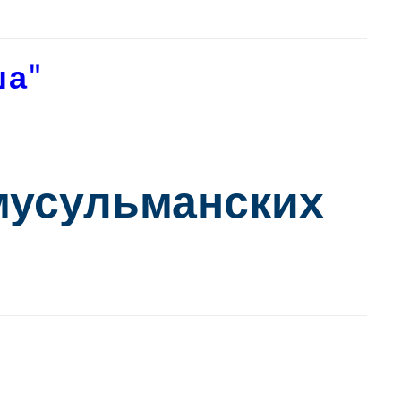
ша"
 мусульманских