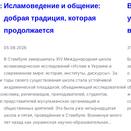
:
Исламоведение и общение:
добрая традиция, которая
продолжается
05.08.2026
3
В Стамбуле завершилась XIV Международная школа
Б
исламоведческих исследований «Ислам в Украине и
з
современном мире: история, институты, дискурсы». За
о
и
годы своего существования школа стала устойчивой
с
академической площадкой, объединяющей исследователей
о
ко
ислама, религиоведов, преподавателей, студентов,
ж
е:
представителей мусульманских организаций и
с
общественных деятелей. Это была уже четырнадцатая
р
школа и пятая, проведённая в Стамбуле. Возникнув много
лет назад как украинская научно-образовательная…