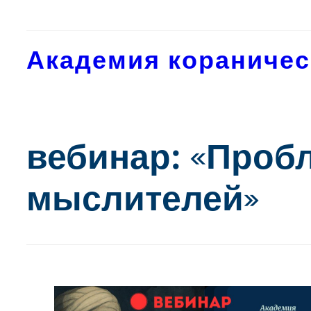
Перейти
к
содержимому
Академия кораничес
вебинар: «Проб
мыслителей»