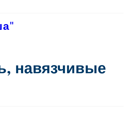
ша"
ь, навязчивые