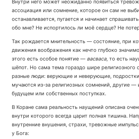
Внутри него может неожиданно появиться тревож
ассоциация или сомнение, которое он сам не выби
останавливается, пугается и начинает спрашивать
обо мне? Не испортилось ли моё сердце? Не потер
Так рождается мнительность — состояние, при к
движения воображения как нечто глубоко значимо
этого есть особое понятие —
васваса
, то есть на
шёпот. Но сама тема гораздо шире религиозного
разные люди: верующие и неверующие, подростки
мучаются из-за религиозных сомнений, другие — и
будущем или собственных поступках.
В Коране сама реальность наущений описана очень
внутри которого всегда царит полная тишина. Напр
внутренние внушения, страхи, тревожные импульс
у Бога: