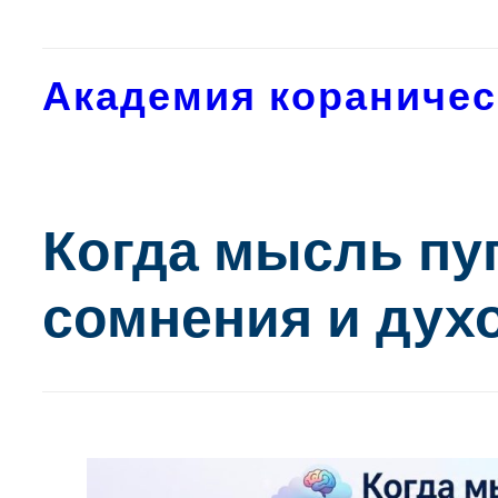
Перейти
к
содержимому
Академия кораничес
Когда мысль пу
сомнения и дух