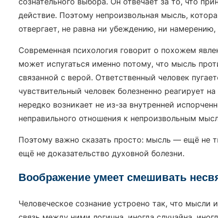
сознательного выбора. Он отвечает за то, что пр
действие. Поэтому непроизвольная мысль, котора
отвергает, не равна ни убеждению, ни намерению,
Современная психология говорит о похожем явлен
может испугаться именно потому, что мысль прот
связанной с верой. Ответственный человек пугае
чувствительный человек болезненно реагирует на
нередко возникает не из-за внутренней испорченн
неправильного отношения к непроизвольным мысл
Поэтому важно сказать просто: мысль — ещё не т
ещё не доказательство духовной болезни.
Воображение умеет смешивать несв
Человеческое сознание устроено так, что мысли 
связь между ними логична, иногда случайна, иногд