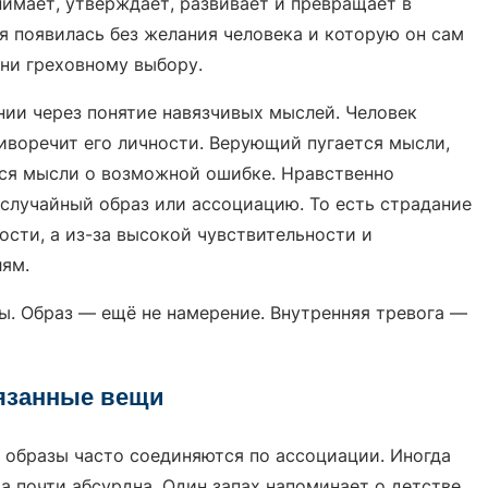
инимает, утверждает, развивает и превращает в
я появилась без желания человека и которую он сам
 ни греховному выбору.
ии через понятие навязчивых мыслей. Человек
иворечит его личности. Верующий пугается мысли,
тся мысли о возможной ошибке. Нравственно
 случайный образ или ассоциацию. То есть страдание
ости, а из-за высокой чувствительности и
ям.
ы. Образ — ещё не намерение. Внутренняя тревога —
язанные вещи
и образы часто соединяются по ассоциации. Иногда
а почти абсурдна. Один запах напоминает о детстве.