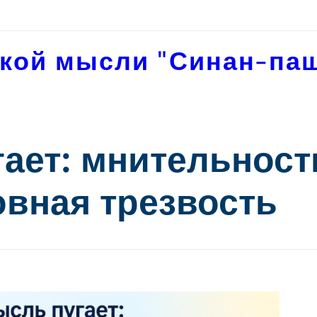
кой мысли "Синан-па
гает: мнительност
овная трезвость